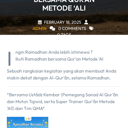
METODE ‘ALI
FEBRUARY 18, 2025
ADMIN
0 COMMENTS
0 TAGS
I
ngin Ramadhan Anda lebih istimewa ?
Ikuti Ramadhan bersama Qur’an Metode ‘Al
Sebuah rangkaian kegiatan yang akan membuat Anda
makin dekat dengan Al-Qur’ân, selama Ramadhan.
*Bersama Ustâdz Kembar (Pemegang Sanad Al Qur’ân
dan Mutun Tajwid, serta Super Trainer Qur’ân Metode
‘Alî) dan Tim QMA*