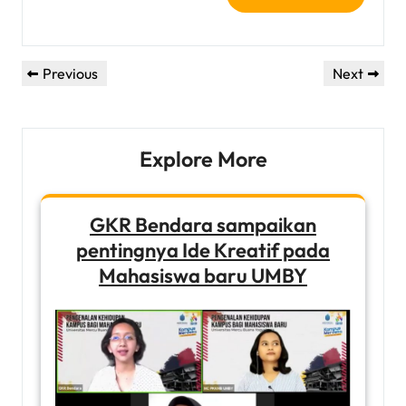
Post
Previous
Next
Previous
Next
navigation
Post
Post
Explore More
GKR Bendara sampaikan
pentingnya Ide Kreatif pada
Mahasiswa baru UMBY