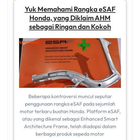
Yuk Memahami Rangka eSAF
Honda, yang Diklaim AHM
sebagai Ringan dan Kokoh
Beberapa kontroversi muncul seputar
penggunaan rangka eSAF pada sejumlah
motor terbaru buatan Honda. Platform eSAF,
atau yang dikenal sebagai Enhanced Smart
Architecture Frame, telah diadopsi dalam
berbagai produk sepeda motor