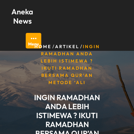
Skip
Aneka
to
content
News
Menu
/
/
HOME
ARTIKEL
INGIN
RAMADHAN ANDA
LEBIH ISTIMEWA ?
IKUTI RAMADHAN
BERSAMA QUR’AN
METODE ‘ALI
INGIN RAMADHAN
ANDA LEBIH
ISTIMEWA ? IKUTI
RAMADHAN
BERSAMA QUR’AN